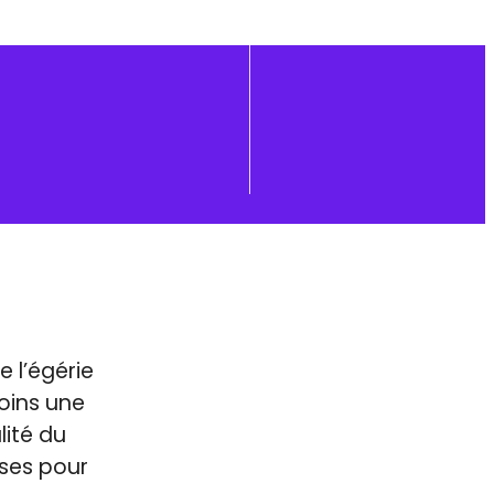
 l’égérie
moins une
lité du
sses pour