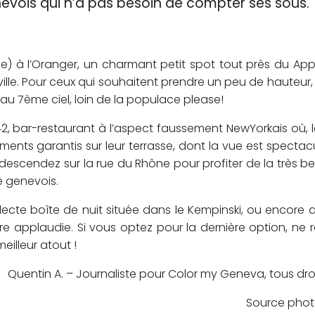
nevois qui n’a pas besoin de compter ses sous.
e) à l’Oranger, un charmant petit spot tout près du App
ville. Pour ceux qui souhaitent prendre un peu de hauteur, 
au 7ème ciel, loin de la populace please!
 bar-restaurant à l’aspect faussement New­Yorkais où, le
ents garantis sur leur terrasse, dont la vue est spectac
escendez sur la rue du Rhône pour profiter de la très bel
e genevois.
électe boîte de nuit située dans le Kempinski, ou encore
re applaudie. Si vous optez pour la dernière option, ne r
eilleur atout !
Quentin A. – Journaliste pour Color my Geneva, tous dro
Source phot