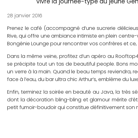
vivre la journée-type du jeune Ge
28 janvier 2016
Prenez le café (accompagné d’une sucrerie délicieus
Rive, qui offre une ambiance intimiste en plein centre-
Bongénie Lounge pour rencontrer vos confrères et ce, 
Dans la même veine, profitez d’un apéro au Rooftop42,
se précipite tout un tas de beautiful people. Bons mom
un verre à la main. Quand le beau temps reviendra, red
face à l’eau, du bar ultra chic Arthur’s, emblème du lux
Enfin, terminez la soirée en beauté au Java, la très s
dont la décoration bling-bling et glamour mérite d’êt
petit fumoir-boudoir qui constitue définitivement son m