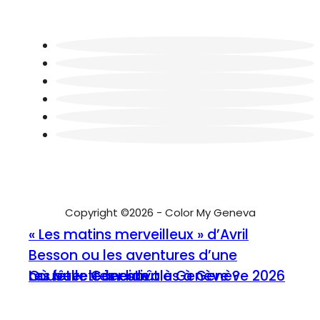
Copyright ©2026 - Color My Geneva
« Les matins merveilleux » d’Avril
Besson ou les aventures d’une
nouvelle Candide
Où fêter le 1er août à Genève ?
Les buvettes estivales à Genève 2026