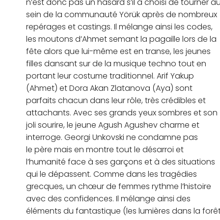
n’est donc pas un hasard s’il a choisi de tourner a
sein de la communauté Yörük après de nombreux
repérages et castings. Il mélange ainsi les codes,
les moutons d’Ahmet semant la pagaille lors de la
fête alors que lui-même est en transe, les jeunes
filles dansant sur de la musique techno tout en
portant leur costume traditionnel. Arif Yakup
(Ahmet) et Dora Akan Zlatanova (Aya) sont
parfaits chacun dans leur rôle, très crédibles et
attachants. Avec ses grands yeux sombres et son
joli sourire, le jeune Agush Agushev charme et
interroge. Georgi Unkovski ne condamne pas
le père mais en montre tout le désarroi et
l’humanité face à ses garçons et à des situations
qui le dépassent. Comme dans les tragédies
grecques, un chœur de femmes rythme l’histoire
avec des confidences. Il mélange ainsi des
éléments du fantastique (les lumières dans la forê