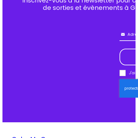
Inscrivez-vous à la newsletter pour c
de sorties et évènements à G
Adre
Email
J'ai 