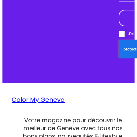
Email
J'ai 
Color My Geneva
Votre magazine pour découvrir le
meilleur de Genève avec tous nos
bons plans, nouveautés & lifestyle.