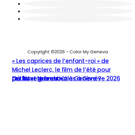
Copyright ©2026 - Color My Geneva
« Les caprices de l’enfant-roi » de
Michel Leclerc, le film de l’été pour
Où fêter le 1er août à Genève ?
Les buvettes estivales à Genève 2026
petits et grands