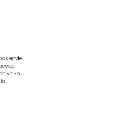
 pas envie
eaucoup
n vit. En
 la