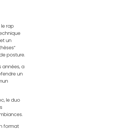
 le rap
technique
 et un
nthèses”
 de posture.
s années, a
éfendre un
mmun
c, le duo
es
ambiances.
Un format