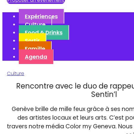
Proposer un événement
Expériences
Culture
Food & Drinks
Sortir
Famille
Agenda
Culture
Rencontre avec le duo de rappeu
Sentin’l
Genève brille de mille feux grâce à ses nom
des artistes locaux et leurs arts. C’est p
travers notre média Color my Geneva. Nous n