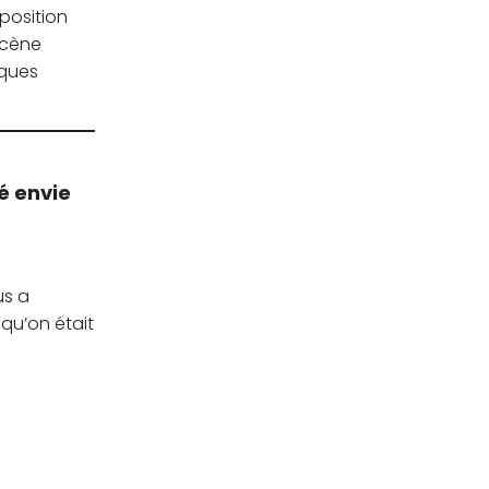
oposition
 scène
lques
é envie
us a
qu’on était