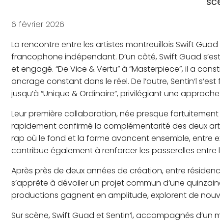
sc
6 février 2026
La rencontre entre les artistes montreuillois Swift Gu
francophone indépendant. D’un côté, Swift Guad s’es
et engagé. “De Vice & Vertu” à “Masterpiece”, il a cons
ancrage constant dans le réel. De l’autre, Sentin’l s’est
jusqu’à “Unique & Ordinaire”, privilégiant une approche o
Leur première collaboration, née presque fortuitemen
rapidement confirmé la complémentarité des deux artis
rap où le fond et la forme avancent ensemble, entre e
contribue également à renforcer les passerelles entre l
Après près de deux années de création, entre résidenc
s’apprête à dévoiler un projet commun d’une quinzaine d
productions gagnent en amplitude, explorent de nouvel
Sur scène, Swift Guad et Sentin’l, accompagnés d’un 