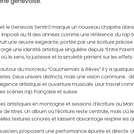
ène genevoise.
ad et le Genevois Sentin’l marque un nouveau chapitre dans
t imposé au fil des années comme une référence du rap 
truit une œuvre exigeante, portée par une écriture précise
 forgé une identité artistique singulière depuis “Entre Pare
ù le sens, la justesse et la sincérité priment sur les effets
t autour du morceau “Cauchemars & Rêves” il y a quelque
tes. Deux univers distincts, mais une vision commune : d
xigence artistique et ouverture musicale. Leur travail co
es scènes rap française et suisse.
es artistiques en montagne et sessions d’écriture au Maro
e titres. Un album où l’écriture reste centrale, mais où l
les textures sonores et laissent davantage respirer les 
musicien, proposent une performance épurée et directe. 