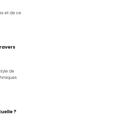
es et de ce
travers
style de
ythmiques
uelle ?