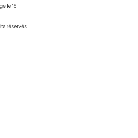
e le 18
its réservés