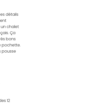
es détails
ment
s un chalet
nçais. Ça
rès bons
e pochette.
us pousse
?
des 12