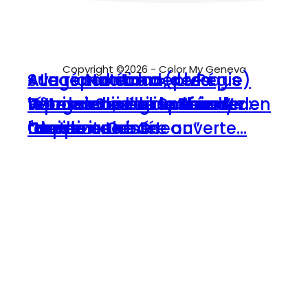
Copyright ©2026 - Color My Geneva
Sur grand écran, « Le
A la rencontre de Livia
« La réparation » de Régis
Avec « Natacha (presque)
répondeur » ou la voix de
Petzi en Suisse de Thierry
“Mademoiselle Spencer” de
Vonaesch, réalisatrice de
Wargnier sur grand écran :
hôtesse de l’air », décollez en
l’autre
Capezzone
Christine Orban
“Home is the Ocean”
une porte restée ouverte…
famille au ciné !