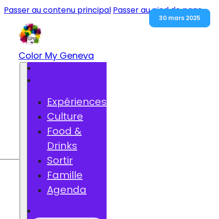
Passer au contenu principal
Passer au pied de page
30 mars 2025
13 avril 2025
16 mai 2025
4 mai 2025
4 juin 2025
1 juin 2025
Color My Geneva
Expériences
Culture
Food &
he
Drinks
Sortir
Famille
Agenda