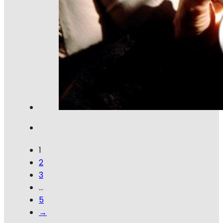
1
2
3
…
5
→