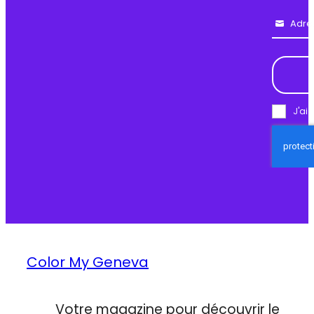
Adre
Email
J'ai 
Color My Geneva
Votre magazine pour découvrir le