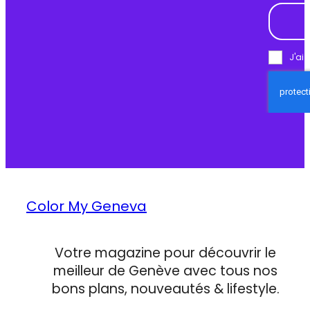
J'ai 
Color My Geneva
Votre magazine pour découvrir le
meilleur de Genève avec tous nos
bons plans, nouveautés & lifestyle.