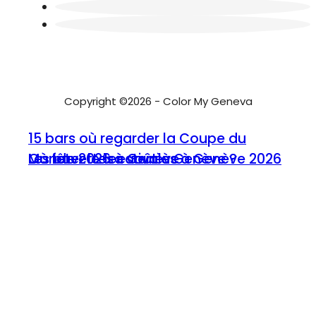
Copyright ©2026 - Color My Geneva
15 bars où regarder la Coupe du
Où fêter le 1er août à Genève ?
Les buvettes estivales à Genève 2026
Monde 2026 à Genève