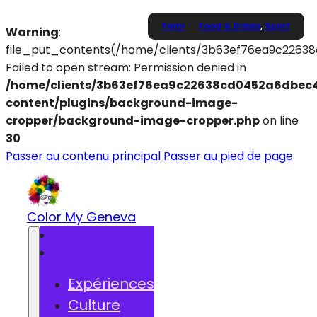
Famille
Famille
,
,
Food & Drinks
Food & Drinks
Food & Drinks
,
,
,
Sport
Sortir
Sortir
Warning
:
file_put_contents(/home/clients/3b63ef76ea9c2263
Failed to open stream: Permission denied in
/home/clients/3b63ef76ea9c22638cd0452a6dbec4
content/plugins/background-image-
cropper/background-image-cropper.php
on line
30
Passer au contenu principal
Passer au pied de page
Color My Geneva
Expériences
Culture