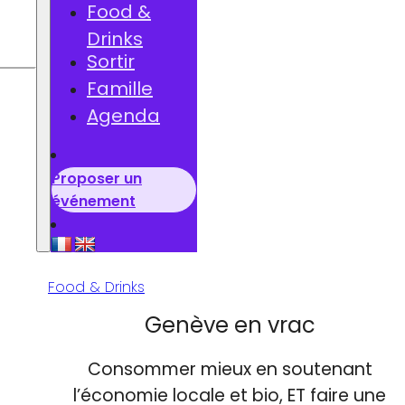
Food &
Drinks
he
Sortir
Famille
Agenda
Proposer un
événement
Food & Drinks
Genève en vrac
Consommer mieux en soutenant
l’économie locale et bio, ET faire une