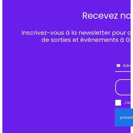
Recevez no
Inscrivez-vous à la newsletter pour c
de sorties et évènements à G
Adre
Email
J'ai 