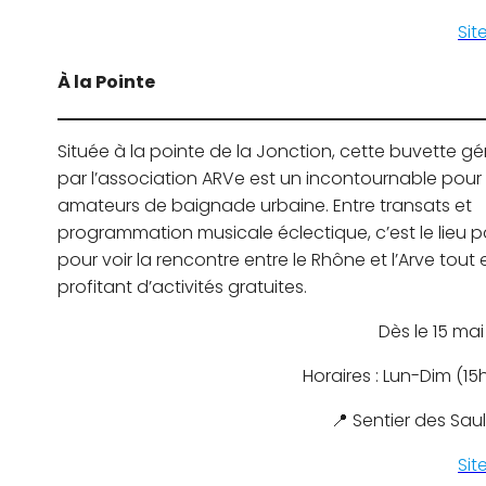
Sit
À la Pointe
Située à la pointe de la Jonction, cette buvette gé
par l’association ARVe est un incontournable pour 
amateurs de baignade urbaine. Entre transats et
programmation musicale éclectique, c’est le lieu p
pour voir la rencontre entre le Rhône et l’Arve tout 
profitant d’activités gratuites.
Dès le 15 ma
Horaires : Lun-Dim (15
📍 Sentier des Sau
Sit