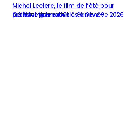
Michel Leclerc, le film de l’été pour
Où fêter le 1er août à Genève ?
Les buvettes estivales à Genève 2026
petits et grands