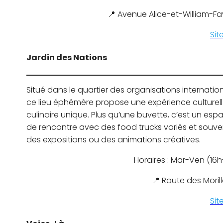
📍 Avenue Alice-et-William-Fa
Sit
Jardin des Nations
Situé dans le quartier des organisations internatio
ce lieu éphémère propose une expérience culturell
culinaire unique. Plus qu’une buvette, c’est un esp
de rencontre avec des food trucks variés et souve
des expositions ou des animations créatives.
Horaires : Mar-Ven (16
📍 Route des Moril
Sit