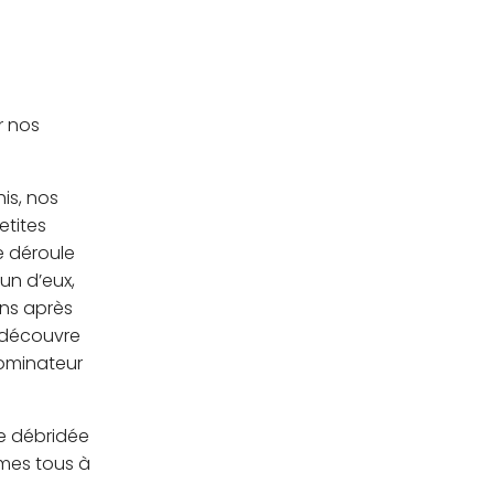
r nos
is, nos
etites
e déroule
un d’eux,
uns après
y découvre
nominateur
ce débridée
mes tous à