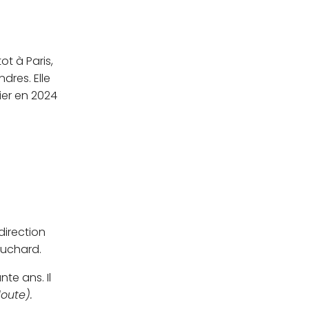
ot à Paris,
ndres. Elle
ier en 2024
direction
ouchard.
te ans. Il
oute).