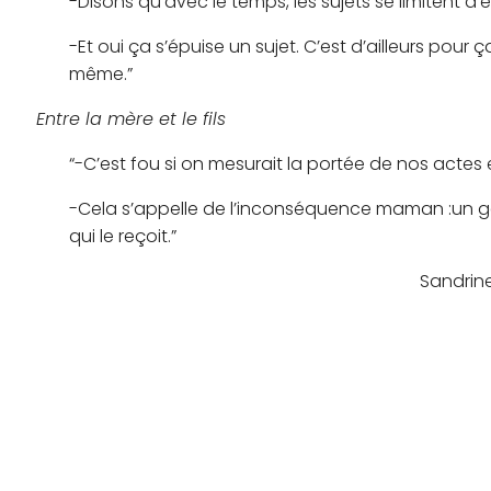
-Disons qu’avec le temps, les sujets se limitent 
-Et oui ça s’épuise un sujet. C’est d’ailleurs pour 
même.”
Entre la mère et le fils
“-C’est fou si on mesurait la portée de nos actes e
-Cela s’appelle de l’inconséquence maman :un gest
qui le reçoit.”
Sandrine