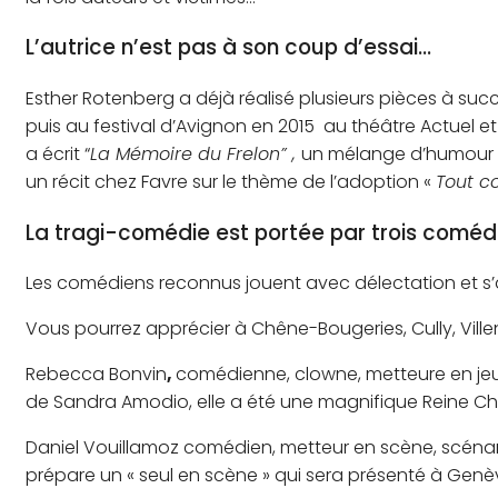
L’autrice n’est pas à son coup d’essai…
Esther Rotenberg a déjà réalisé plusieurs pièces à suc
puis au festival d’Avignon en 2015 au théâtre Actuel et 
a écrit “
La Mémoire du Frelon” ,
un mélange d’humour et 
un récit chez Favre sur le thème de l’adoption «
Tout c
La tragi-comédie est portée par trois comédi
Les comédiens reconnus jouent avec délectation et s’
Vous pourrez apprécier à Chêne-Bougeries, Cully, Ville
Rebecca Bonvin
,
comédienne, clowne, metteure en jeu 
de Sandra Amodio, elle a été une magnifique Reine Ch
Daniel Vouillamoz comédien, metteur en scène, scénari
prépare un « seul en scène » qui sera présenté à Genè