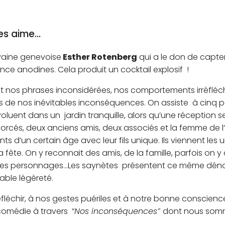
les aime…
ivaine genevoise
Esther Rotenberg
qui a le don de capte
ce anodines. Cela produit un cocktail explosif !
nt nos phrases inconsidérées, nos comportements irréfléch
s de nos inévitables inconséquences. On assiste à cinq p
voluent dans un jardin tranquille, alors qu’une réception s
rcés, deux anciens amis, deux associés et la femme de l’
ts d’un certain âge avec leur fils unique. Ils viennent les 
la fête. On y reconnait des amis, de la famille, parfois on 
ions des personnages…Les saynètes présentent ce même dé
able légèreté.
fléchir, à nos gestes puériles et à notre bonne conscien
comédie à travers “
Nos inconséquences”
dont nous som