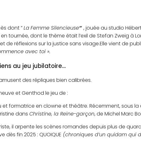
cès dont ”
La
Femme Silencieuse
“
, jouée au studio Hébert
en tournée, dont le thème était l’exil de Stefan Zweig à Lo
de réflexions sur la justice sans visage.Elle vient de publ
ommence avec toi ».
ens au jeu jubilatoire…
amusent des répliques bien calibrées.
neuve et Genthod le jeu de :
et formatrice en clowne et théâtre. Récemment, sous la 
ristine dans
Christine, la Reine-garçon
, de Michel Marc B
ste, il arpente les scènes romandes depuis plus de quaran
ve dès fin 2025 : QUOIQUE
(chroniques d’un quidam qui d