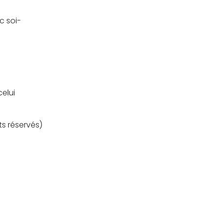
c soi-
celui
s réservés)