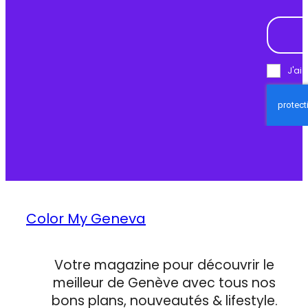
J'ai 
Color My Geneva
Votre magazine pour découvrir le
meilleur de Genève avec tous nos
bons plans, nouveautés & lifestyle.