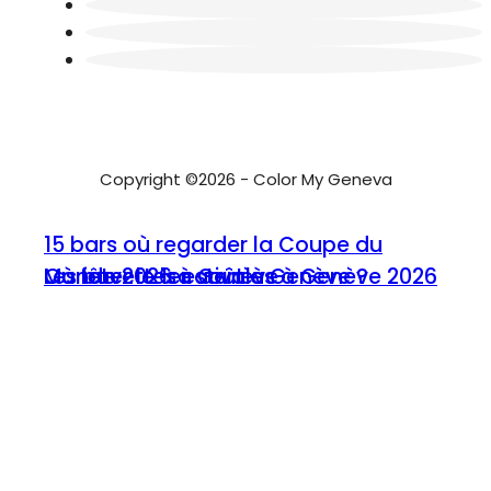
Copyright ©2026 - Color My Geneva
15 bars où regarder la Coupe du
Où fêter le 1er août à Genève ?
Les buvettes estivales à Genève 2026
Monde 2026 à Genève