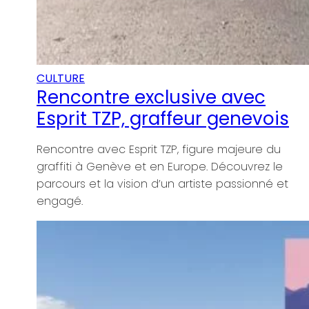
is
u
e
 et