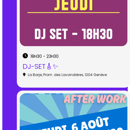
18H30 - 23H30
DJ-SET🎸✨
La Barje
, Prom. des Lavandières, 1204 Genève