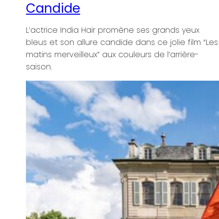
x
m “Les
-