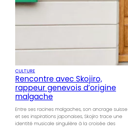
e
suisse
 une
s