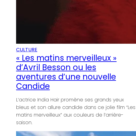
x
m “Les
-