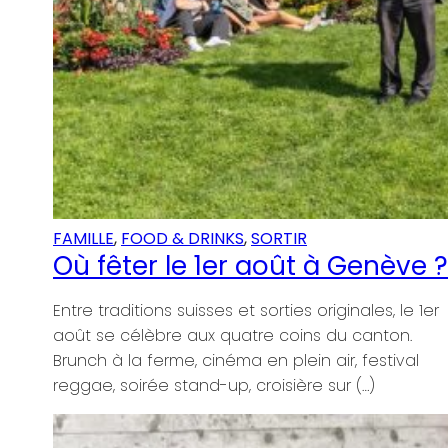
ve ?
le 1er
n.
val