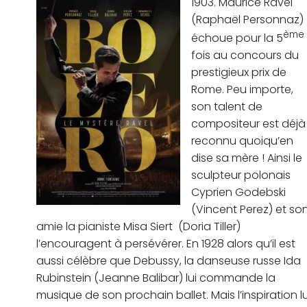
1903. Maurice Ravel
(Raphaël Personnaz)
ème
échoue pour la 5
fois au concours du
prestigieux prix de
Rome. Peu importe,
son talent de
compositeur est déjà
reconnu quoiqu’en
dise sa mère ! Ainsi le
sculpteur polonais
Cyprien Godebski
(Vincent Perez) et so
amie la pianiste Misa Siert (Doria Tiller)
l’encouragent à persévérer. En 1928 alors qu’il est
aussi célèbre que Debussy, la danseuse russe Ida
Rubinstein (Jeanne Balibar) lui commande la
musique de son prochain ballet. Mais l’inspiration lu