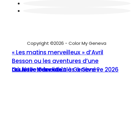
Copyright ©2026 - Color My Geneva
« Les matins merveilleux » d’Avril
Besson ou les aventures d’une
nouvelle Candide
Où fêter le 1er août à Genève ?
Les buvettes estivales à Genève 2026