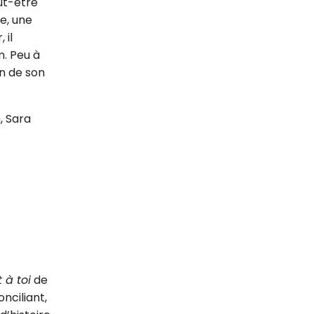
ut-être
e, une
 il
m. Peu à
on de son
, Sara
 à toi
de
nciliant,