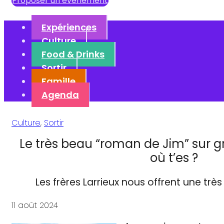
Proposer un événement
Expériences
Culture
Food & Drinks
Sortir
Famille
Agenda
Culture
,
Sortir
Le très beau “roman de Jim” sur g
où t’es ?
Les frères Larrieux nous offrent une très be
11 août 2024