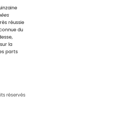
inzaine
nées
rès réussie
éconnue du
desse,
sur la
es parts
its réservés