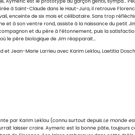
e, Aymeric est le prototype du garçon gentil, sympa… Pe
irée à Saint-Claude dans le Haut-Jura, il retrouve Florenc
il, enceinte de six mois et célibataire. Sans trop réfléchir,
e et à son ventre rond, assiste à la naissance du petit Ji
u compagnon et du père à l’étonnement, puis la satisfacti
 où le père biologique de Jim réapparait…
d et Jean-Marie Larrieu avec Karim Leklou, Laetitia Dosch
nte par Karim Leklou (connu surtout depuis
Le monde est
ait laisser croire. Aymeric est la bonne pâte, toujours co