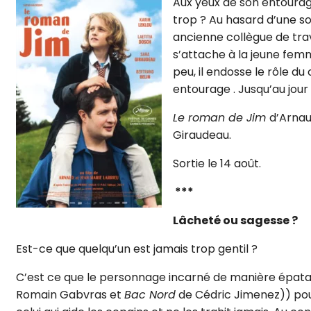
Aux yeux de son entourag
trop ? Au hasard d’une so
ancienne collègue de trava
s’attache à la jeune femm
peu, il endosse le rôle d
entourage . Jusqu’au jour
Le roman de Jim
d’Arnau
Giraudeau.
Sortie le 14 août.
***
Lâcheté ou sagesse ?
Est-ce que quelqu’un est jamais trop gentil ?
C’est ce que le personnage incarné de manière épata
Romain Gabvras et
Bac Nord
de Cédric Jimenez)) pourr