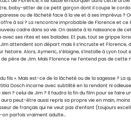
ontact de Florence, il se laisse embarquer dans cette drôle 
, baby-sitter de ce petit garçon dont il coupe le cordo
e paresse ou de lâcheté face à la vie et à ses imprévus ? O
s’offre à soi ? La rencontre improbable de Florence et ce l
ouveau cadre dans sa vie. On assiste à la naissance de ce
vec ses rites et ses balades. Et puis, tout se grippe lor
 Jim attendent son départ mais il s’incruste et Florence, 
istoire. Alors, Aymeric, s’éloigne, s’installe à Lyon tout 
t de père de Jim. Mais Florence ne l’entend pas de cette 
fils ». Mais est-ce de la lâcheté ou de la sagesse ? La q
itia Dosch incarne avec subtilité en la rendant ni odieuse,
en ? celui de Jim ? ll faudra la fin du film pour se faire u
aura peut-être aussi repris sa propre vie en main, moins
eur de français qui ne veut pas d’enfant (toujours excel
-on parfois vraiment adulte…