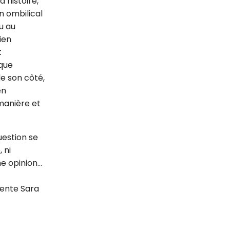
d’histoire,
n ombilical
u au
ien
t
sque
de son côté,
en
manière et
uestion se
 ni
ne opinion…
lente Sara