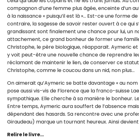
celui qui aide les copains et ne les trahit jamais. Au c
compagnon d’une femme plus âgée, enceinte d’un autre
à la naissance « puisqu’il est là »… Est-ce une forme d
contraire, la sagesse de savoir rester ouvert à ce qui 
grandissant sont finalement une chance pour lui, un n
attachement, ce grand bonheur de former une famille a
Christophe, le père biologique, réapparait. Aymeric et
y voit peut-être une nouvelle chance de reprendre leur h
réclamant de maintenir le lien, de conserver ce statu
Christophe, comme le coucou dans un nid, non plus…
On aimerait qu’Aymeric se batte davantage « au nom du 
pose aussi vis-vis de Florence que la franco-suisse Laet
sympathique. Elle cherche à sa manière le bonheur. Le si
Entre temps, Aymeric aura souffert de l’absence mais 
dépendant des hasards. Sa rencontre avec une profess
Giraudeau) marque un tournant heureux. Ainsi devient
Relire le livre…