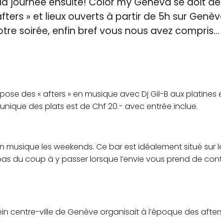
 la journée ensuite! Color my Geneva se doit de
fters » et lieux ouverts à partir de 5h sur Genè
tre soirée, enfin bref vous nous avez compris…
ose des « afters » en musique avec Dj Gil-B aux platines 
unique des plats est de Chf 20.- avec entrée inclue.
 en musique les weekends. Ce bar est idéalement situé sur 
 pas du coup à y passer lorsque l’envie vous prend de cont
in centre-ville de Genève organisait à l’époque des after