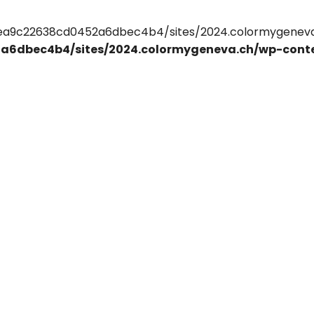
ea9c22638cd0452a6dbec4b4/sites/2024.colormygeneva.c
a6dbec4b4/sites/2024.colormygeneva.ch/wp-cont