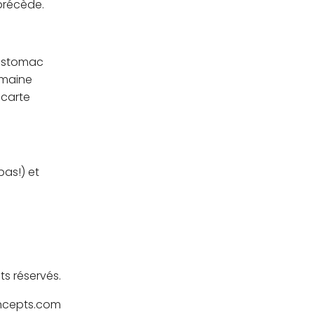
précède.
’estomac
emaine
 carte
pas!) et
ts ré
serv
é
s.
oncepts.com