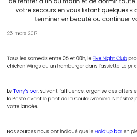
de rentrer à 8h du matin et de dormir toute
votre secours en vous listant quelques « a
terminer en beauté ou continuer vo
25 mars 2017
Tous les samedis entre 05 et 08h, le
Five Night Club
prop
chicken Wings ou un hamburger dans l’assiette. Le prix 
Le
Tony’s bar
, suivant l’affluence, organise des afters
la Poste avant le pont de la Coulouvrenière. N’hésitez
votre lancée.
Nos sources nous ont indiqué que le
Hold’up bar
en ple