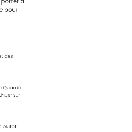
 porter à
ve pour
et des
le Quai de
inuer sur
s plutôt