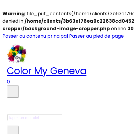
Warning
: file_put_contents(/home/clients/3b63ef76
denied in
/home/clients/3b63ef76ea9c22638cd0452
cropper/background-image-cropper.php
on line
30
Passer au contenu principal
Passer au pied de page
Color My Geneva
0
Faire une recherche
Rechercher