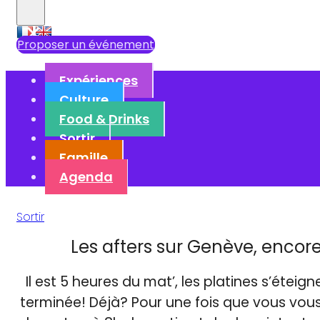
×
Proposer un événement
Expériences
Culture
Food & Drinks
Sortir
Famille
Agenda
Sortir
Les afters sur Genève, encore
Il est 5 heures du mat’, les platines s’éteigne
terminée! Déjà? Pour une fois que vous vous 