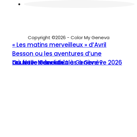
Copyright ©2026 - Color My Geneva
« Les matins merveilleux » d’Avril
Besson ou les aventures d’une
nouvelle Candide
Où fêter le 1er août à Genève ?
Les buvettes estivales à Genève 2026