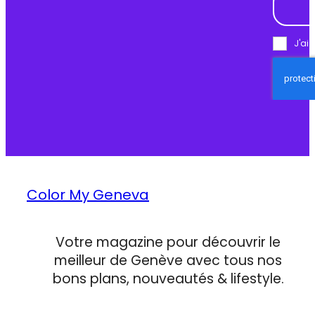
J'ai 
Color My Geneva
Votre magazine pour découvrir le
meilleur de Genève avec tous nos
bons plans, nouveautés & lifestyle.