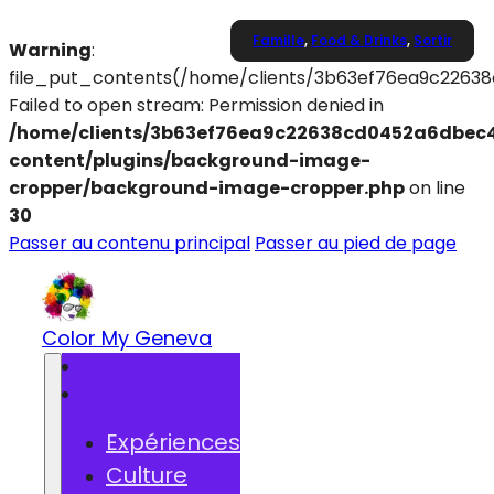
Famille
Famille
,
,
Food & Drinks
Food & Drinks
Culture
,
,
Sortir
Sortir
Warning
:
file_put_contents(/home/clients/3b63ef76ea9c2263
Failed to open stream: Permission denied in
/home/clients/3b63ef76ea9c22638cd0452a6dbec4
content/plugins/background-image-
cropper/background-image-cropper.php
on line
30
Passer au contenu principal
Passer au pied de page
Color My Geneva
Expériences
Culture