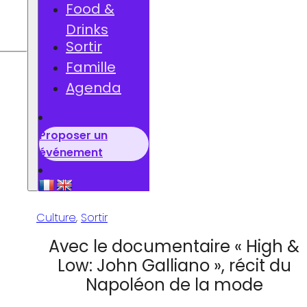
Food &
Drinks
he
Sortir
Famille
Agenda
Proposer un
événement
Culture
,
Sortir
Avec le documentaire « High &
Low: John Galliano », récit du
Napoléon de la mode