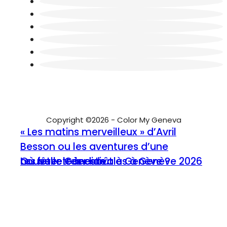
Copyright ©2026 - Color My Geneva
« Les matins merveilleux » d’Avril
Besson ou les aventures d’une
nouvelle Candide
Où fêter le 1er août à Genève ?
Les buvettes estivales à Genève 2026