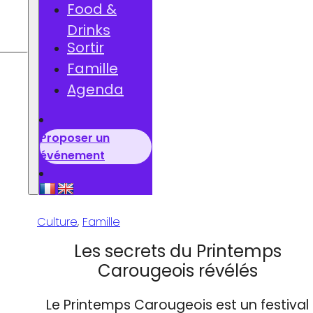
Food &
Drinks
he
Sortir
Famille
Agenda
Proposer un
événement
Culture
,
Famille
Les secrets du Printemps
Carougeois révélés
Le Printemps Carougeois est un festival