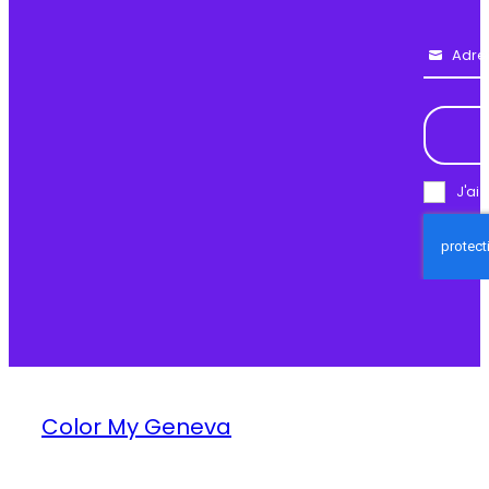
Adre
Email
J'ai 
Color My Geneva