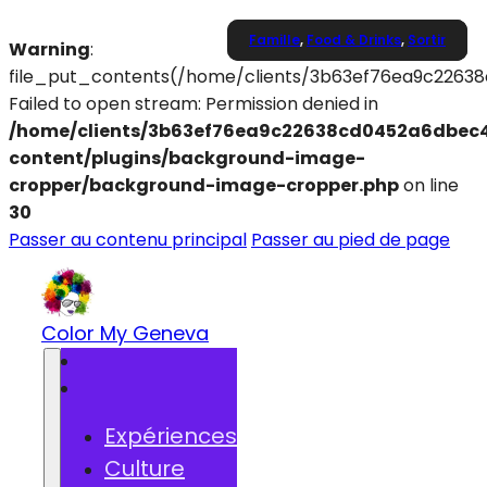
Famille
Famille
,
,
Food & Drinks
Food & Drinks
Culture
,
,
Sortir
Sortir
Warning
:
file_put_contents(/home/clients/3b63ef76ea9c2263
Failed to open stream: Permission denied in
/home/clients/3b63ef76ea9c22638cd0452a6dbec4
content/plugins/background-image-
cropper/background-image-cropper.php
on line
30
Passer au contenu principal
Passer au pied de page
Color My Geneva
Expériences
Culture