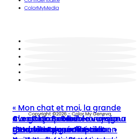
Confidentialité
ColorMyMedia
« Mon chat et moi, la grande
Copyright ©2026 - Color My Geneva
Ciao Ciao Bourbine : « un pour
« Le garçon et le héron » sur
Avec « L’Improbable voyage
aventure de Rroù » au cinéma
tous, tous pour un ! » à la
Au cinéma, un « Napoléon »
grand écran, un film à la
“Barbie” sur grand écran :
d’Harold Fry », on se met en
: interview du réalisateur