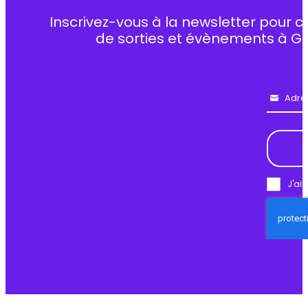
Inscrivez-vous à la newsletter pour c
de sorties et évènements à G
Adre
Email
J'ai 