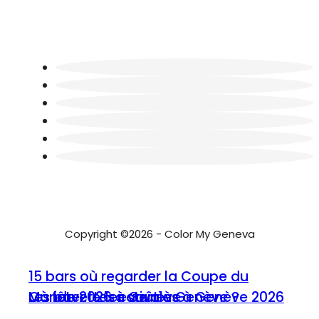
Copyright ©2026 - Color My Geneva
15 bars où regarder la Coupe du
Où fêter le 1er août à Genève ?
Les buvettes estivales à Genève 2026
Monde 2026 à Genève